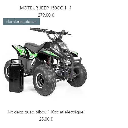
MOTEUR JEEP 150CC 1+1
Prix
279,00 €
dernieres pieces
kit deco quad bibou 110cc et electrique
Prix
25,00 €