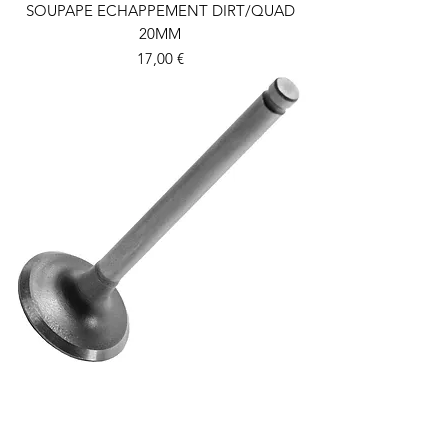
SOUPAPE ECHAPPEMENT DIRT/QUAD
20MM
Prix
17,00 €
SOUPAPE ADMISSION DIRT/QUAD 23 MM
Prix
17,00 €