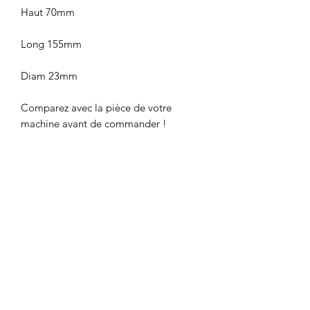
Haut 70mm
Long 155mm
Diam 23mm
Comparez avec la pièce de votre
machine avant de commander !
Note : Toutes nos pièces sont neuves
mais du fait du conditionnement en
sortie d'usine de légères abrasions
superficielles peuvent exister, sans
conséquences sur les qualités
mécaniques du produit.
compatible avec
QUAD SPORTIF 110CC LUXE