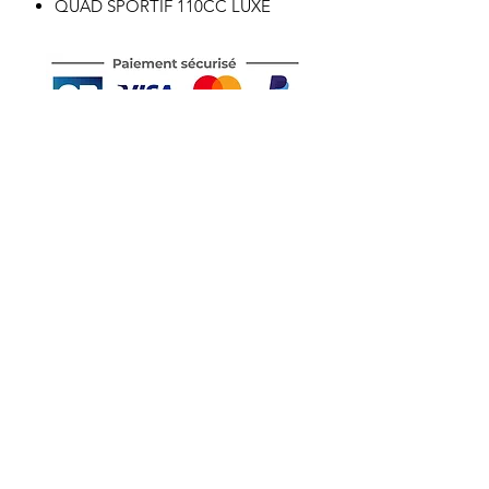
QUAD SPORTIF 110CC LUXE
Motor's David'son
C.G.V