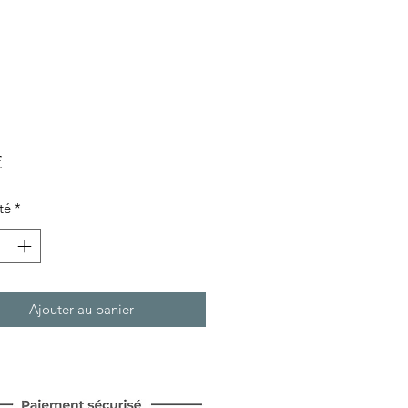
Prix
€
té
*
Ajouter au panier