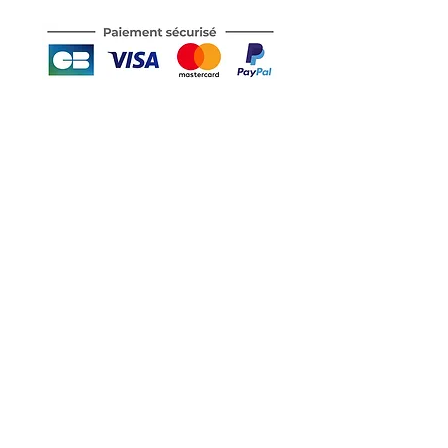
Motor's David'son
C.G.V