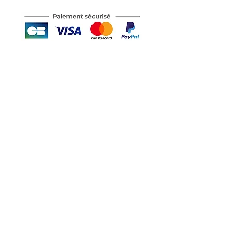
Motor's David'son
C.G.V