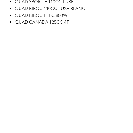
QUAD SPORTIF 110CC LUXE
QUAD BIBOU 110CC LUXE BLANC
QUAD BIBOU ELEC 800W
QUAD CANADA 125CC 4T
POCKET BIKE MX STORM 50CC
Motor's David'son
C.G.V