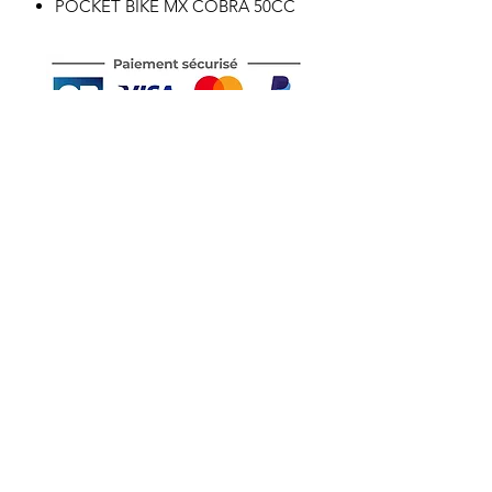
POCKET BIKE MX COBRA 50CC
Motor's David'son
C.G.V