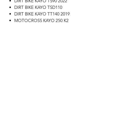
DIRT BIKE KAYO TS90 2022
DIRT BIKE KAYO TSD110
DIRT BIKE KAYO TT140 2019
MOTOCROSS KAYO 250 K2
DIRT BIKE KAYO TT125 17/14
DIRT BIKE KAYO TT190R
DIRT BIKE KAYO TT160
Motor's David'son
C.G.V