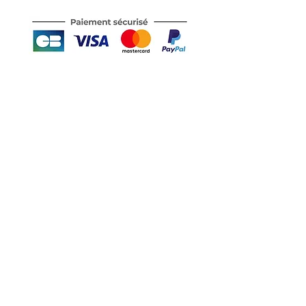
Motor's David'son
C.G.V