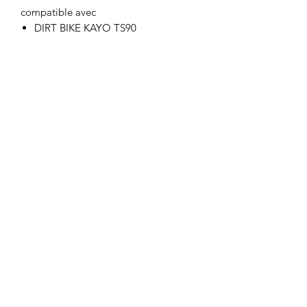
compatible avec
DIRT BIKE KAYO TS90
Motor's David'son
C.G.V