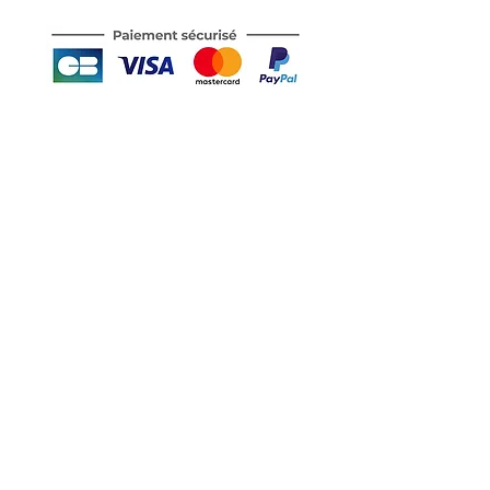
Motor's David'son
C.G.V