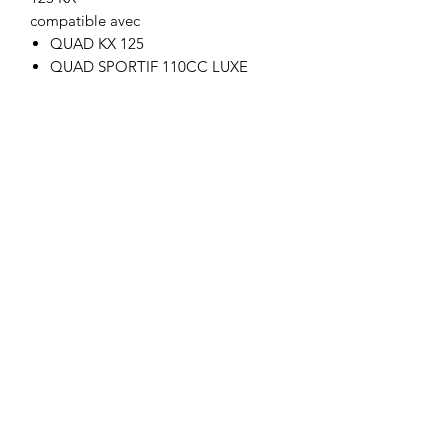
compatible avec
QUAD KX 125
QUAD SPORTIF 110CC LUXE
QUAD CANADA 125CC 4T
POCKET BIKE MX STORM 50CC
Motor's David'son
C.G.V