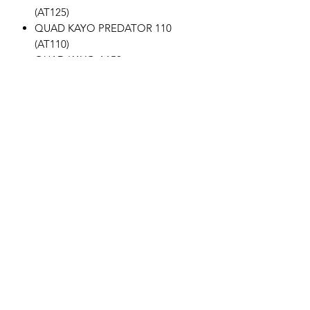
(AT125)
QUAD KAYO PREDATOR 110
(AT110)
QUAD KAYO A150
Motor's David'son
C.G.V