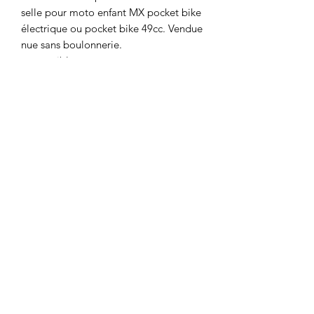
selle pour moto enfant MX pocket bike
électrique ou pocket bike 49cc. Vendue
nue sans boulonnerie.
compatible avec
POCKET BIKE CROSS LUXE 50CC
POCKET BIKE MX COBRA 50CC
Motor's David'son
C.G.V