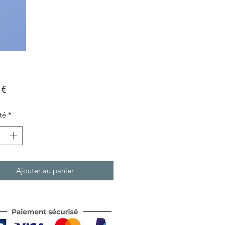
Prix
 €
té
*
Ajouter au panier