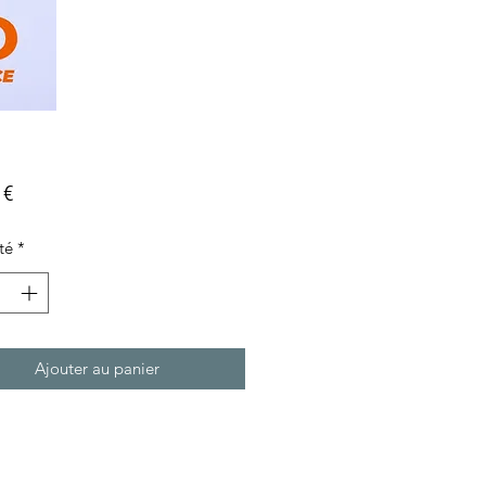
Prix
 €
té
*
Ajouter au panier