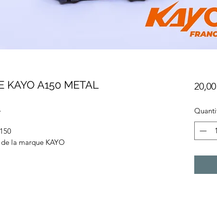
E KAYO A150 METAL
20,00
L
Quanti
150
s de la marque KAYO