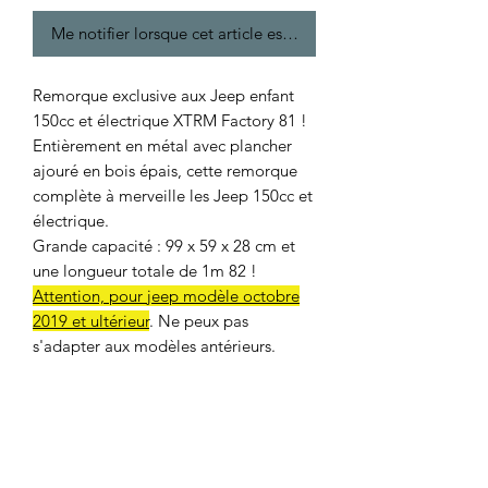
Me notifier lorsque cet article est disponible
Remorque exclusive aux Jeep enfant
150cc et électrique XTRM Factory 81 !
Entièrement en métal avec plancher
ajouré en bois épais, cette remorque
complète à merveille les Jeep 150cc et
électrique.
Grande capacité : 99 x 59 x 28 cm et
une longueur totale de 1m 82 !
Attention, pour jeep modèle octobre
2019 et ultérieur
. Ne peux pas
s'adapter aux modèles antérieurs.
Cette remorque est un engin de loisir
complémentaire de la jeep enfant et
n'est pas homologuée pour un usage
sur route. Il est interdit pour
d'évidentes raisons de sécurité d'y