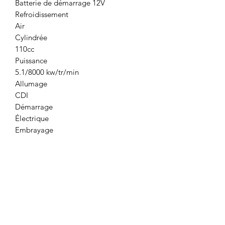
Batterie de démarrage 12V
Refroidissement
Air
Cylindrée
110cc
Puissance
5.1/8000 kw/tr/min
Allumage
CDI
Démarrage
Électrique
Embrayage
Automatique + marche arrière
Transmission
Chaîne
Alternateur
Oui
Vitesse
Max. env. 50 km/h
Norme européenne