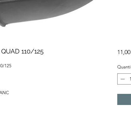
QUAD 110/125
11,00
0/125
Quanti
LANC