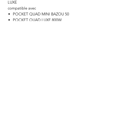
LUXE
compatible avec
POCKET QUAD MINI BAZOU 50
POCKET QUAD LUXE 800W
Motor's David'son
C.G.V