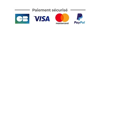
Motor's David'son
C.G.V