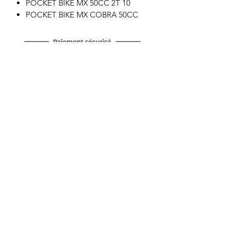
POCKET BIKE MX 50CC 2T 10
POCKET BIKE MX COBRA 50CC
Motor's David'son
C.G.V