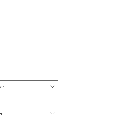
x
er
er