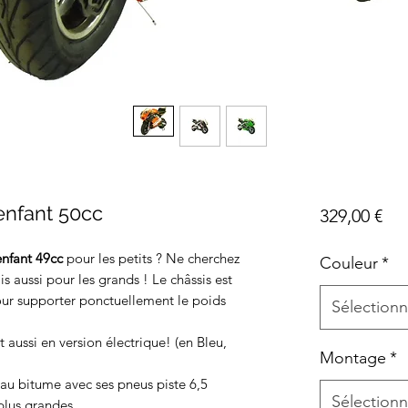
enfant 50cc
Pri
329,00 €
enfant 49cc
pour les petits ? Ne cherchez
Couleur
*
ais aussi pour les grands ! Le châssis est
our supporter ponctuellement le poids
Sélectionn
!
t aussi en version électrique! (en Bleu,
Montage
*
au bitume avec ses pneus piste 6,5
Sélectionn
plus grandes.