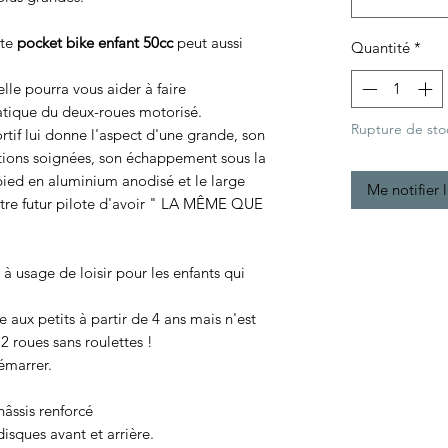
tte
pocket bike enfant 50cc
peut aussi
Quantité
*
le pourra vous aider à faire
atique du deux-roues motorisé.
Rupture de sto
rtif lui donne l'aspect d'une grande, son
initions soignées, son échappement sous la
-pied en aluminium anodisé et le large
Me notifier 
otre futur pilote d'avoir " LA MÊME QUE
 à usage de loisir pour les enfants qui
 aux petits à partir de 4 ans mais n'est
u 2 roues sans roulettes !
émarrer.
âssis renforcé
disques avant et arrière.