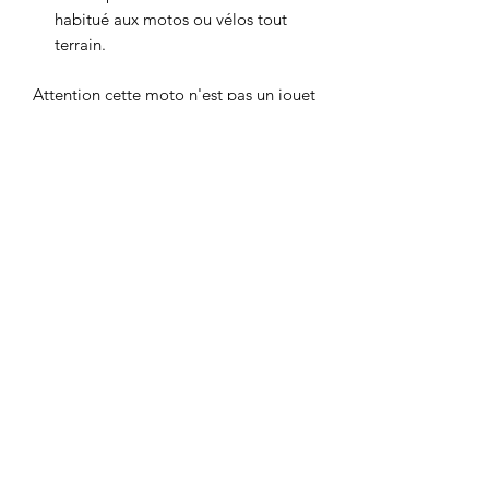
habitué aux motos ou vélos tout
terrain.
Attention cette moto n'est pas un jouet
mais un véritable cross ! l'enfant doit
bien savoir faire du vélo sur terrain
accidenté et être conseillé par un
adulte !
Pour plus de sécurité, pensez au
casque : la sécurité avant tout !
Pour résumer votre pocket bike
électrique 500W n'a que des avantages
:
Démarrage facile, il suffit de tourner
la clé
Batteries et moteur sans entretien :
branchez et c'est tout !
Autonome : jusqu'à 1h30