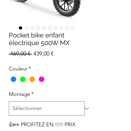
Pocket bike enfant
électrique 500W MX
Prix
Prix
 469,00 € 
439,00 €
original
promotionnel
Couleur
*
Montage
*
👍👀 PROFITEZ EN !!!! PRIX