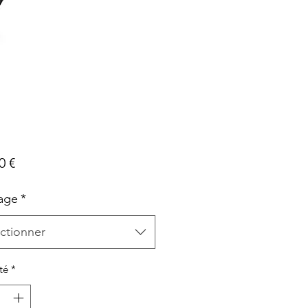
Prix
0 €
age
*
ctionner
té
*