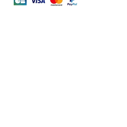
Motor's David'son
C.G.V