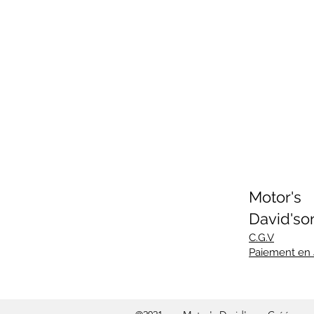
Motor's
David'so
C.G.V
Paiement en