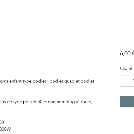
6,00 
Quanti
ngins enfant type pocket : pocket quad et pocket
ngins de type pocket 50cc non homologué route,
50
000W