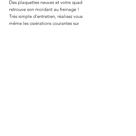
Des plaquettes neuves et votre quad
retrouve son mordant au freinage !
Très simple d'entretien, réalisez vous
même les opérations courantes sur
votre quad !
compatible avec
QUAD KAYO 110CC PREDATOR
(AT110)
Motor's David'son
C.G.V