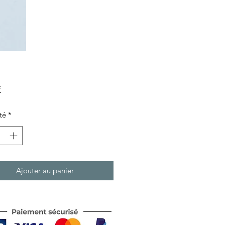
Prix
€
té
*
Ajouter au panier