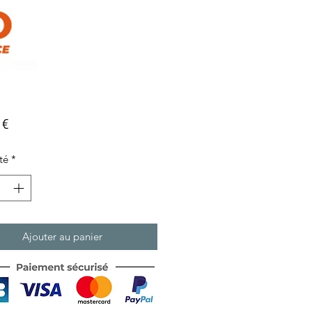
Prix
 €
té
*
Ajouter au panier