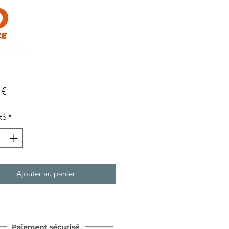
Prix
 €
té
*
Ajouter au panier