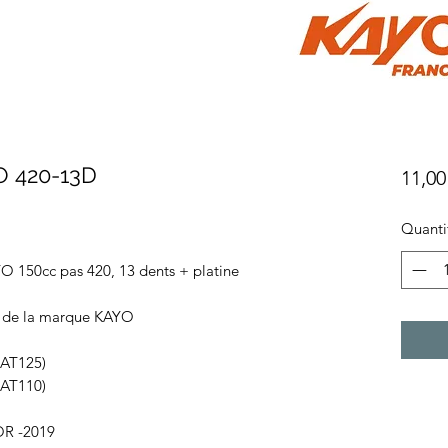
O 420-13D
11,00
Quanti
O 150cc pas 420, 13 dents + platine
s de la marque KAYO
AT125)
AT110)
R -2019