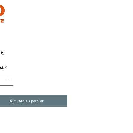
Prix
 €
té
*
Ajouter au panier