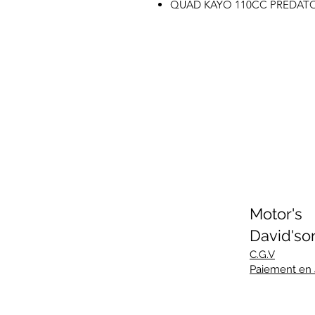
QUAD KAYO 110CC PREDATO
Motor's
David'so
C.G.V
Paiement en