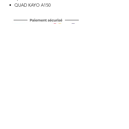
QUAD KAYO A150
Motor's David'son
C.G.V