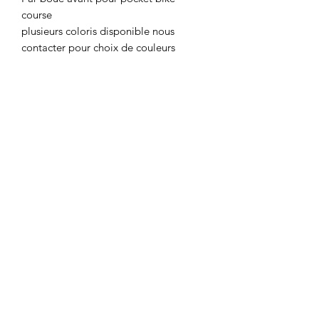
course
plusieurs coloris disponible nous
contacter pour choix de couleurs
Motor's David'son
C.G.V