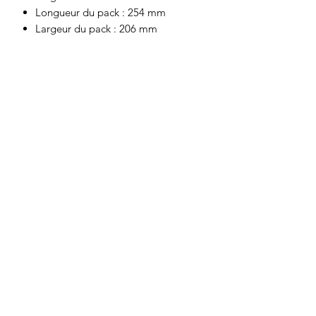
Longueur du pack : 254 mm
Largeur du pack : 206 mm
Motor's David'son
C.G.V