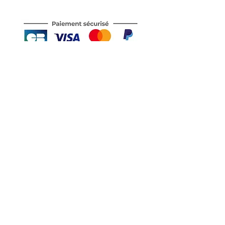
Motor's David'son
C.G.V