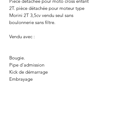
Pièce détachée pour moto cross enfant
2T. pièce détachée pour moteur type
Morini 2T 3,5cv vendu seul sans
boulonnerie sans filtre.
Vendu avec :
Bougie.
Pipe d'admission
Kick de démarrage
Embrayage
Le moteur contient déjà de l'huile mais
vérifiez la quantité avant utilisation.
Utilisez du mélange SP98 et huile semi
synthèse pour moteur 2T à hauteur de
2,5%. En cas de doute sur le montage,
le réglage ou l'entretien de votre
moteur il est vivement conseillé de