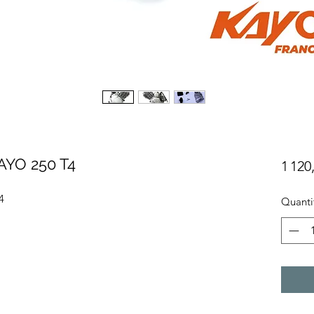
YO 250 T4
1 120
4
Quanti