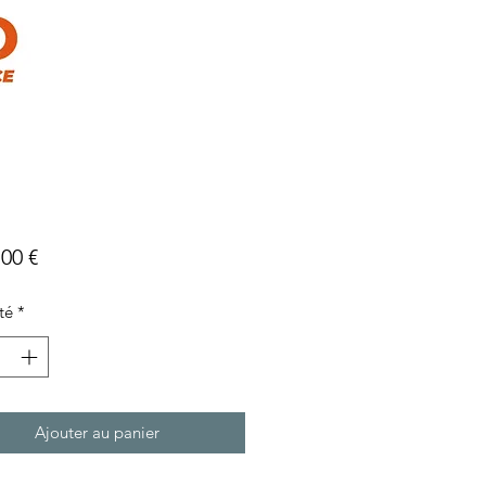
Prix
,00 €
té
*
Ajouter au panier