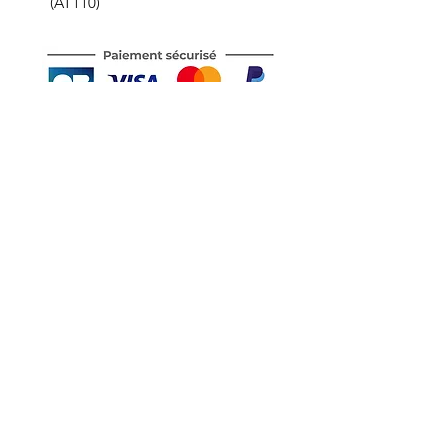
(AT110)
Motor's David'son
C.G.V