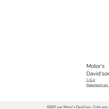
Motor's
David'so
C.G.V
Paiement en
©2021 par Motor's David'son. Créé ave