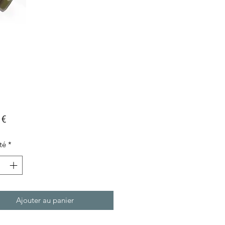
Prix
 €
té
*
Ajouter au panier