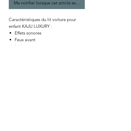
Me notifier lorsque cet article est disponible
Caractéristiques du lit voiture pour
enfant KAJU LUXURY :
Effets sonores
Feux avant
Led aux roues
Télécommande
Rembourrage en simili cuir sur les
côtés et à l'arrière
Dimension matelas (non fourni) : 90
x 190cm
Dimension du lit monté : 246 x 132
x 59cm
Lattes fixées directement sur le lit