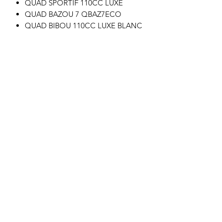
QUAD SPORTIF 110CC LUXE
QUAD BAZOU 7 QBAZ7ECO
QUAD BIBOU 110CC LUXE BLANC
Motor's David'son
C.G.V