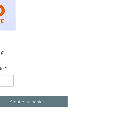
Prix
 €
té
*
Ajouter au panier