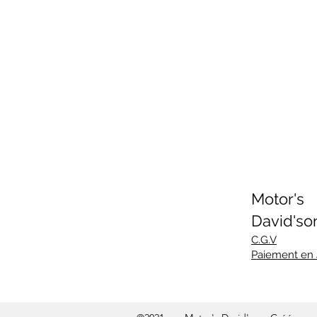
Motor's
David'so
C.G.V
Paiement en