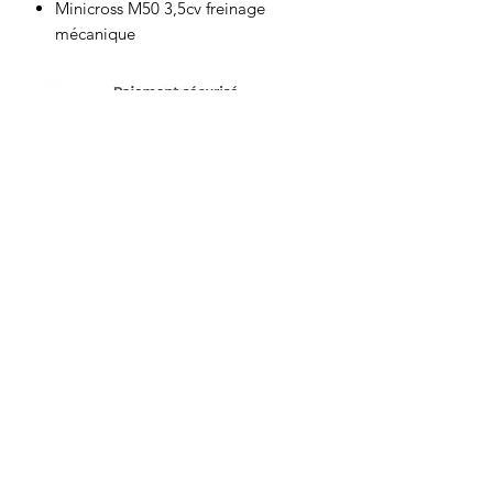
Minicross M50 3,5cv freinage
mécanique
Motor's David'son
C.G.V