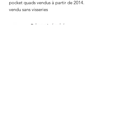
pocket quads vendus à partir de 2014.
vendu sans visseries
Motor's David'son
C.G.V