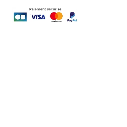
Motor's David'son
C.G.V