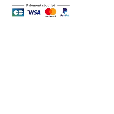
Motor's David'son
C.G.V