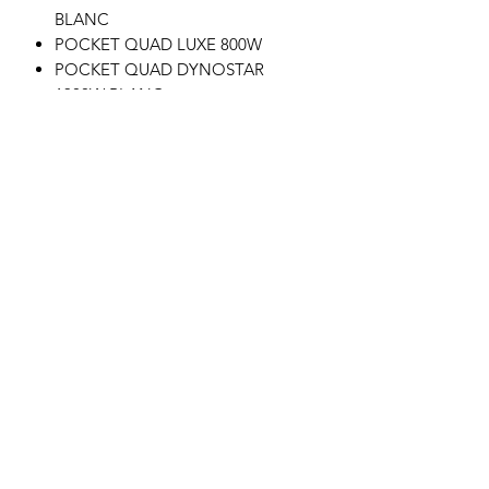
BLANC
POCKET QUAD LUXE 800W
POCKET QUAD DYNOSTAR
1300W BLANC
POCKET QUAD CANADA 50CC
POCKET QUAD CANADA 1000W
POCKET QUAD DYNOSTAR
1000W
POCKET QUAD CANADA 1060W
Motor's David'son
C.G.V