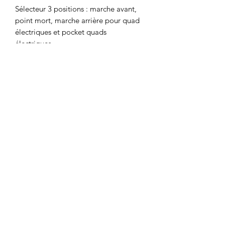
Sélecteur 3 positions : marche avant,
point mort, marche arrière pour quad
électriques et pocket quads
électriques.
compatible avec
POCKET QUAD LUXE 800W
POCKET QUAD DYNOSTAR
1300W BLANC
POCKET QUAD CANADA 1000W
POCKET QUAD DYNOSTAR
1000W
Motor's David'son
C.G.V